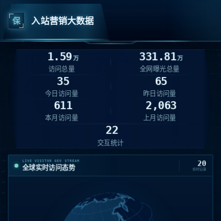
保
入站营销大数据
1.59
331.81
万
万
访问总量
全网曝光总量
35
65
今日访问量
昨日访问量
611
2,063
本月访问量
上月访问量
22
交互统计
LIVE VISITOR GEO STREAM
20
全球实时访问态势
实时记录