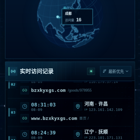
北京
11
访问量
湖南 · 湘西
08:46:56
08-09
42.49.183.204
IP
01
www.bzxkyxgs.com
/product
实时访问记录
山西 · 阳泉
08:32:45
08-09
116.179.37.14
IP
02
bzxkyxgs.com
/goods/978955
河南 · 许昌
08:31:03
08-09
123.161.142.109
IP
03
www.bzxkyxgs.com
首页 /
辽宁 · 抚顺
08:24:39
08-09
223.101.171.131
IP
04